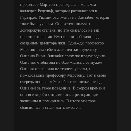
профессор Мартсон преподавал в женском
колледже Редклиф, который располагался в
Гарварде. Уильям был женат на Элизабет, которая
тоже была учёным. Она хотела получить
докторскую степень, но это оказалось не так
просто в то время. Вместе они работали над
созданием детектора лжи. Однажды профессор
Марстон взял себе в ассистентки студентку
Оливию Бирн. Элизабет сразу же предупредила
Оливию, чтобы она не сближалась с её мужем.
Оливия же решила не терпеть угрозы, и
пожаловалась профессору Марстону. Тот в свою
очередь попросил Элизабет извиниться перед
Оливией за такое поведение. В скором времени
они все втроём отправились в ресторан, где
женщины и помирились. В итоге эти трое
сблизились и стали жить вместе...