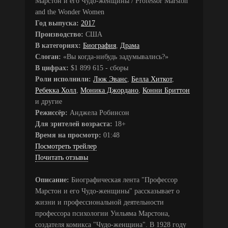
Марстон и его Чудо-женщины / Professor Marston
and the Wonder Women
Год выпуска:
2017
Производство:
США
В категориях:
Биография
,
Драма
Слоган:
«Вы когда-нибудь задумывались?»
В цифрах:
$1 899 615 - сборы
Роли исполнили:
Люк Эванс
,
Белла Хиткот
,
Ребекка Холл
,
Моника Джордано
,
Конни Бриттон
и другие
Режиссёр:
Анджела Робинсон
Для зрителей возраста:
18+
Время на просмотр:
01:48
Посмотреть трейлер
Почитать отзывы
Описание:
Биографическая лента "Профессор
Марстон и его Чудо-женщины" рассказывает о
жизни и профессиональной деятельности
профессора психологии Уильяма Марстона,
создателя комикса "Чудо-женщина". В 1928 году