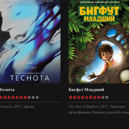
Теснота
Бигфут Младший
Теснота, 2017; Драма
The Son of Bigfoot, 2017; Хорошие
мультфильмы, Фильмы для всей семь