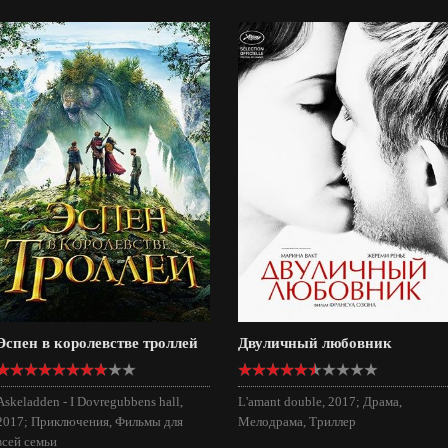
Эспен в королевстве троллей
Двуличный любовник
Askeladden - I Dovregubbens hall,
L'amant double, 2017; Драма,
2017; Приключения, Фильмы для
Мелодрама, Триллер
всей семьи