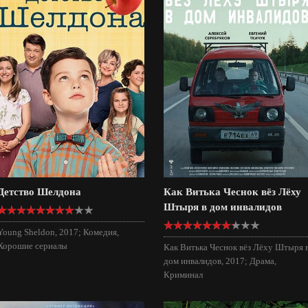
Детство Шелдона
Как Витька Чеснок вёз Лёху
Штыря в дом инвалидов
Young Sheldon, 2017; Комедия,
Хорошие сериалы
Как Витька Чеснок вёз Лёху Штыря 
дом инвалидов, 2017; Драма,
Криминал