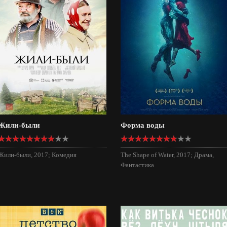
Жили-были
Форма воды
Жили-были, 2017; Комедия
The Shape of Water, 2017; Драма,
Фантастика