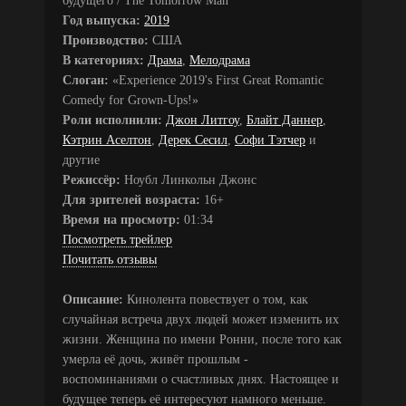
будущего / The Tomorrow Man
Год выпуска:
2019
Производство:
США
В категориях:
Драма
,
Мелодрама
Слоган:
«Experience 2019's First Great Romantic
Comedy for Grown-Ups!»
Роли исполнили:
Джон Литгоу
,
Блайт Даннер
,
Кэтрин Аселтон
,
Дерек Сесил
,
Софи Тэтчер
и
другие
Режиссёр:
Ноубл Линкольн Джонс
Для зрителей возраста:
16+
Время на просмотр:
01:34
Посмотреть трейлер
Почитать отзывы
Описание:
Кинолента повествует о том, как
случайная встреча двух людей может изменить их
жизни. Женщина по имени Ронни, после того как
умерла её дочь, живёт прошлым -
воспоминаниями о счастливых днях. Настоящее и
будущее теперь её интересуют намного меньше.