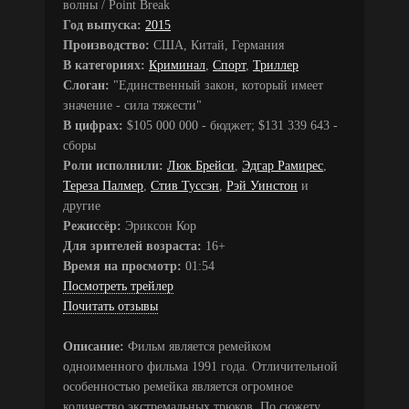
волны / Point Break
Год выпуска:
2015
Производство:
США, Китай, Германия
В категориях:
Криминал
,
Спорт
,
Триллер
Слоган:
"Единственный закон, который имеет
значение - сила тяжести"
В цифрах:
$105 000 000 - бюджет; $131 339 643 -
сборы
Роли исполнили:
Люк Брейси
,
Эдгар Рамирес
,
Тереза Палмер
,
Стив Туссэн
,
Рэй Уинстон
и
другие
Режиссёр:
Эриксон Кор
Для зрителей возраста:
16+
Время на просмотр:
01:54
Посмотреть трейлер
Почитать отзывы
Описание:
Фильм является ремейком
одноименного фильма 1991 года. Отличительной
особенностью ремейка является огромное
количество экстремальных трюков. По сюжету,