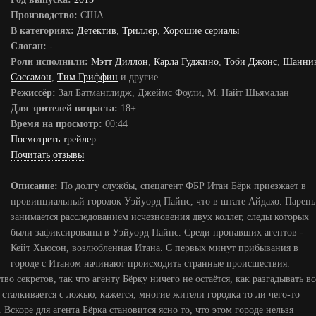
Производство:
США
В категориях:
Детектив
,
Триллер
,
Хорошие сериалы
Слоган:
-
Роли исполнили:
Мэтт Диллон
,
Карла Гуджино
,
Тоби Джонс
,
Шанни
Соссамон
,
Тим Гриффин
и другие
Режиссёр:
Зал Батманглидж, Джеймс Фоули, М. Найт Шьямалан
Для зрителей возраста:
18+
Время на просмотр:
00:44
Посмотреть трейлер
Почитать отзывы
Описание:
По долгу службы, спецагент ФБР Итан Бёрк приезжает в
провинциальный городок Уэйуорд Пайнс, что в штате Айдахо. Парень
занимается расследованием исчезновения двух коллег, следы которых
были зафиксированы в Уэйуорд Пайнс. Среди пропавших агентов -
Кейт Хьюсон, возлюбленная Итана. С первых минут прибывания в
городе с Итаном начинают происходить странные происшествия.
во секретов, так что агенту Бёрку ничего не остаётся, как разгадывать вс
сталкивается с ложью, кажется, многие жители городка то ли чего-то
. Вскоре для агента Бёрка становится ясно то, что этом городе нельзя