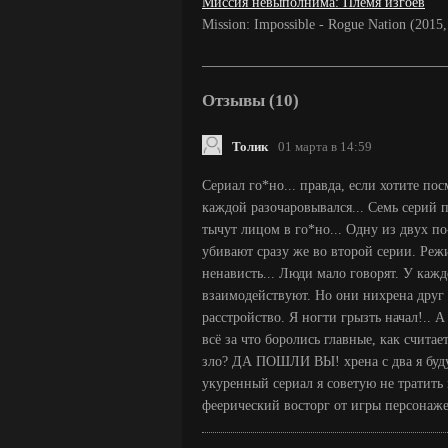
Миссия невыполнима: Племя изгоев
Mission: Impossible - Rogue Nation (20
Отзывы (10)
Толик
01 марта в 14:59
Сериал го*но... правда, если хотите пос
каждой разочаровывался... Семь серий 
тычут лицом в го*но... Одну из двух п
убивают сразу же во второй серии. Режи
ненависть... Люди мало говорят. У кажд
взаимодействуют. Но они нихрена друг 
расстройство. Я ногти грызть начал!.. А
всё за что боролись главные, как считае
зло? ДА ПОШЛИ ВЫ! хрена с два я буду 
укуренный сериал я советую не тратить 
феерический восторг от игры персонаже