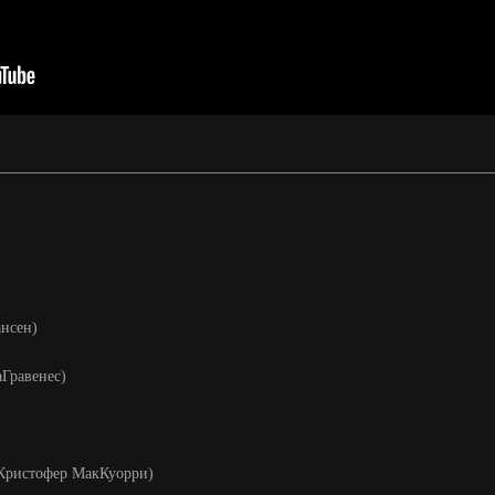
ансен)
аГравенес)
ж. Кристофер МакКуорри)