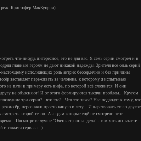
15, реж. Кристофер МакКуорри)
мотреть что-нибудь интересное, это не для вас. Я семь серий смотрел и в
подряд главным героям не дают никакой надежды. Зрителя все семь серий
о-настоящему исполняющих роль актрис бессердечно и без причины
ссёр заставляет переживать за человека, к которому я испытываю
ого из пяти к примеру есть инфа, по которой всё сложится. И они
другу не объясняют! И от этого формируются тысячи проблем... Кругом
 последние три серии?.. что это?.. Что это такое? Нас подводят к тому, чт
т режиссёр, персонажи просто кануло в лету... И царствовать стало другое
смотреть второй сезон. А людям которые ещё не смотрели этот
время... Посмотрите лучше "Очень странные дела" - там хоть испытаете
й и сюжета сериала...)