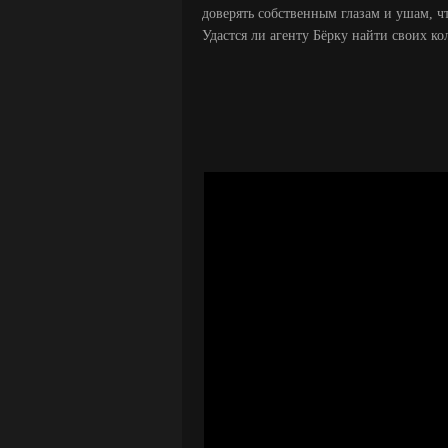
доверять собственным глазам и ушам, ч
Удастся ли агенту Бёрку найти своих ко