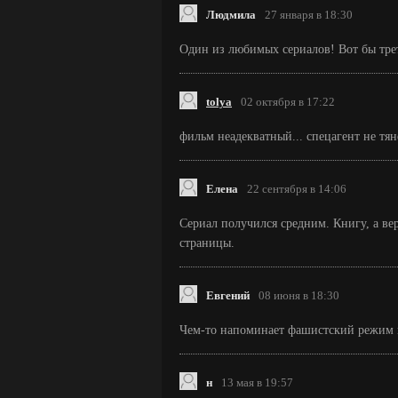
Людмила
27 января в 18:30
Один из любимых сериалов! Вот бы тре
tolya
02 октября в 17:22
фильм неадекватный... спецагент не тяне
Елена
22 сентября в 14:06
Сериал получился средним. Книгу, а вер
страницы.
Евгений
08 июня в 18:30
Чем-то напоминает фашистский режим 
н
13 мая в 19:57