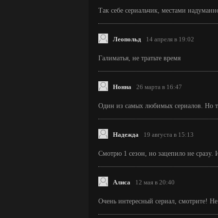
Так себе сериальчик, местами надуманно
Леопольд
14 апреля в 19:02
Галиматья, не тратьте время
Нонна
26 марта в 16:47
Один из самых любимых сериалов. Но т
Надежда
19 августа в 15:13
Смотрю 1 сезон, но зацепило не сразу. 
Алиса
12 мая в 20:40
Очень интересный сериал, смотрите! Не