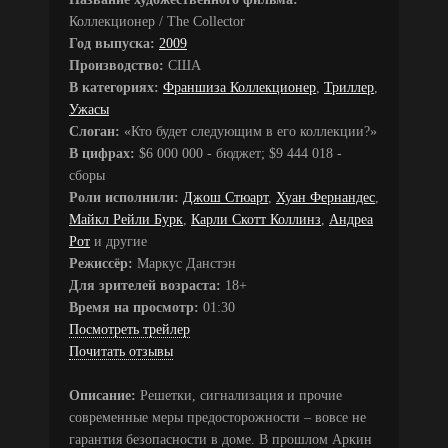
Коллекционер / The Collector
Год выпуска:
2009
Производство:
США
В категориях:
Франшиза Коллекционер
,
Триллер
,
Ужасы
Слоган:
«Кто будет следующим в его коллекции?»
В цифрах:
$6 000 000 - бюджет; $9 444 018 -
сборы
Роли исполнили:
Джош Стюарт
,
Хуан Фернандес
,
Майкл Рейли Бурк
,
Карли Скотт Коллинз
,
Андреа
Рот
и другие
Режиссёр:
Маркус Данстэн
Для зрителей возраста:
18+
Время на просмотр:
01:30
Посмотреть трейлер
Почитать отзывы
Описание:
Решетки, сигнализация и прочие
современные меры предосторожности – вовсе не
гарантия безопасности в доме. В прошлом Аркин