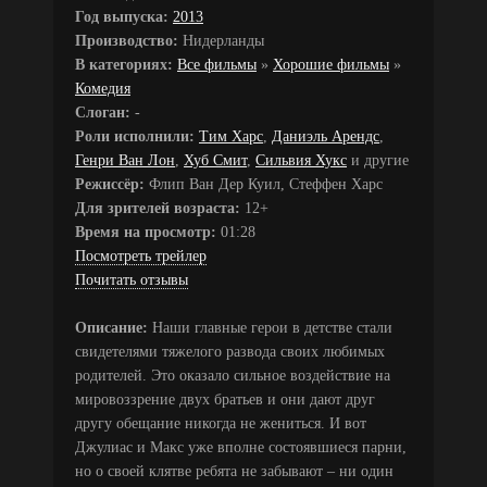
Год выпуска:
2013
Производство:
Нидерланды
В категориях:
Все фильмы
»
Хорошие фильмы
»
Комедия
Слоган:
-
Роли исполнили:
Тим Харс
,
Даниэль Арендс
,
Генри Ван Лон
,
Хуб Смит
,
Сильвия Хукс
и другие
Режиссёр:
Флип Ван Дер Куил, Стеффен Харс
Для зрителей возраста:
12+
Время на просмотр:
01:28
Посмотреть трейлер
Почитать отзывы
Описание:
Наши главные герои в детстве стали
свидетелями тяжелого развода своих любимых
родителей. Это оказало сильное воздействие на
мировоззрение двух братьев и они дают друг
другу обещание никогда не жениться. И вот
Джулиас и Макс уже вполне состоявшиеся парни,
но о своей клятве ребята не забывают – ни один