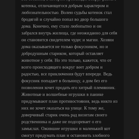
котенка, отличающегося добрым характером и
любознательностью. Волею судьбы котенок стал
бродягой и случайно попал во двор большого
дома. Конечно, ему стало любопытно и он
забрался внутрь жилища, где неожиданно для себя
он становится свидетелем чудес и магии. Хозяин
дома оказывается не только фокусником, но и
добродушным стариком, который оставляет
животное у себя. Но это только, кажется, что от
всего происходящего вокруг веет добром и
радостью, все приключения будут впереди. Ведь
фокусник попадает в больницу, а дом без его
позволения хочет продать его хитрый племянник.
Животные и волшебные игрушки в панике
придумывают план противостояния, ведь никто из
них не хочет оказаться на улице. К тому же,
доверчивый старик очень рад визитам своего
родственника и даже не подозревает о его
замыслах. Ожившие игрушки и маленький кот
смогут придумать план и остановить злобного