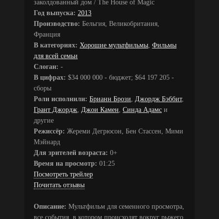
заколдованный дом / The House of Magic
Год выпуска:
2013
Производство:
Бельгия, Великобритания,
Франция
В категориях:
Хорошие мультфильмы
,
Фильмы
для всей семьи
Слоган:
-
В цифрах:
$34 000 000 - бюджет; $64 197 205 -
сборы
Роли исполнили:
Брианн Брози
,
Джордж Бэббит
,
Грант Джордж
,
Джои Камен
,
Синда Адамс
и
другие
Режиссёр:
Жереми Дегрюсон, Бен Стассен, Мими
Мэйнард
Для зрителей возраста:
0+
Время на просмотр:
01:25
Посмотреть трейлер
Почитать отзывы
Описание:
Мультфильм для семенного просмотра,
все события, в котором происходят вокруг рыжего