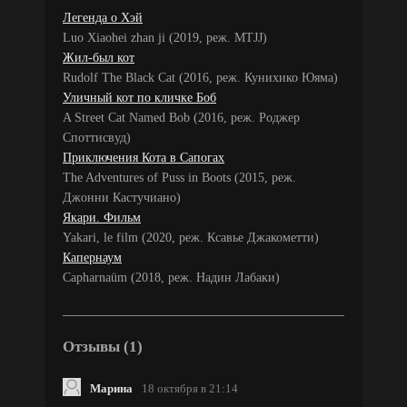
Легенда о Хэй
Luo Xiaohei zhan ji (2019, реж. MTJJ)
Жил-был кот
Rudolf The Black Cat (2016, реж. Кунихико Юяма)
Уличный кот по кличке Боб
A Street Cat Named Bob (2016, реж. Роджер
Споттисвуд)
Приключения Кота в Сапогах
The Adventures of Puss in Boots (2015, реж.
Джонни Кастучиано)
Якари. Фильм
Yakari, le film (2020, реж. Ксавье Джакометти)
Капернаум
Capharnaüm (2018, реж. Надин Лабаки)
Отзывы (1)
Марина
18 октября в 21:14