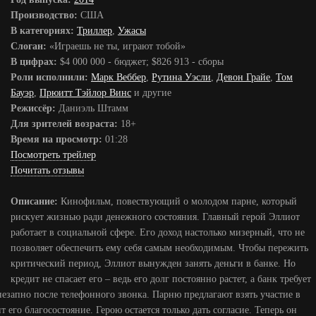
Производство:
США
В категориях:
Триллер
,
Ужасы
Слоган:
«Играешь не ты, играют тобой»
В цифрах:
$4 000 000 - бюджет; $826 913 - сборы
Роли исполнили:
Марк Веббер
,
Рутина Уэсли
,
Девон Грайе
,
Том
Бауэр
,
Прюитт Тэйлор Винс
и другие
Режиссёр:
Даниэль Штамм
Для зрителей возраста:
18+
Время на просмотр:
01:28
Посмотреть трейлер
Почитать отзывы
Описание:
Кинофильм, повествующий о молодом парне, который
рискует жизнью ради денежного состояния. Главный герой Эллиот
работает в социальной сфере. Его доход настолько мизерный, что не
позволяет обеспечить ему себя самым необходимым. Чтобы пережить
критический период, Эллиот вынужден занять деньги в банке. Но
кредит не спасает его – ведь его долг постоянно растет, а банк требует
незапно после телефонного звонка. Парню предлагают взять участие в
 его благосостояние. Герою остается только дать согласие. Теперь он