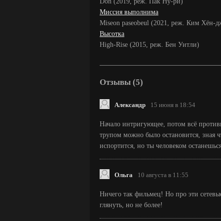
Don (2019, реж. Пак Ну-ри)
Миссия выполнима
Miseon paseobeul (2021, реж. Ким Хён-д
Высотка
High-Rise (2015, реж. Бен Уитли)
Отзывы (5)
Александр
15 июня в 18:54
Начало интригующее, потом всё противн
трупом можно было остановится, зная ч
испортится, но ты человеком останешься
Ольга
10 августа в 11:55
Ничего так фильмец! Но про эти сетевы
глянуть, но не более!