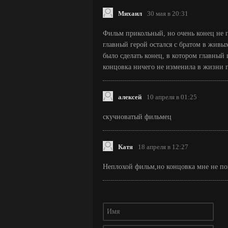
Михаил
30 мая в 20:31
Фильм прикольный, но очень конец не 
главный герой остался с братом в живых
было сделать конец, в котором главный 
концовка ничего не изменила в жизни г
алексей
10 апреля в 01:25
скучноватый фильмец
Катя
18 апреля в 12:27
Неплохой фильм,но концовка мне не по