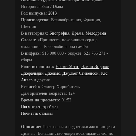
История любви / Diana
Год выпуска:
2013
Производство:
Великобритания, Франция,
Швеция
В категориях:
Биография
,
Драма
,
Мелодрама
Слоган:
«Принцесса, покорившая сердца
миллионов. Кого любила она сама?»
В цифрах:
$15 000 000 - бюджет; $21 766 271 -
сборы
Роли исполнили:
Наоми Уоттс
,
Навин Эндрюс
,
Джеральдин Джеймс
,
Джульет Стивенсон
,
Кэс
Анвар
и другие
Режиссёр:
Оливер Хиршбигель
Для зрителей возраста:
12+
Время на просмотр:
01:52
Посмотреть трейлер
Почитать отзывы
Описание:
Прекрасная и недостижимая принцесса
Диана… Большинство людей восхищались ею, но