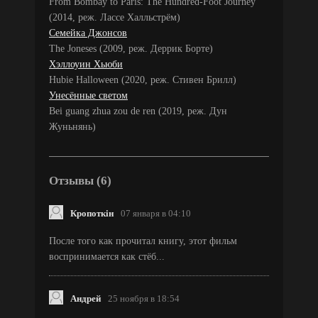
From Bombay to Paris: The Hundred-Foot Journey
(2014, реж. Лассе Халльстрём)
Семейка Джонсов
The Joneses (2009, реж. Деррик Борте)
Хэллоуин Хьюби
Hubie Halloween (2020, реж. Стивен Брилл)
Унесённые светом
Bei guang zhua zou de ren (2019, реж. Дун
Жуньнянь)
Отзывы (6)
Кропоткін
07 января в 04:10
После того как прочитал книгу, этот фильм
воспринимается как стёб...
Андрей
25 ноября в 18:54