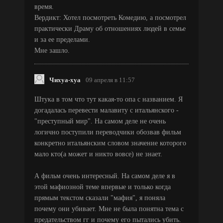
время.
Вердикт: Хотел посмотреть Комедию, а посмотрел
практически Драму об отношениях людей в семье
и за ее пределами.
Мне зашло.
Чихуа-хуа
09 апреля в 11:57
Штука в том что тут какая-то опа с названием. Я
догадалась перевести малавиту с итальянского -
"преступный мир". На самом деле не очень
логично поступили переводчики обозвав фильм
конкретно итальянским словом значение которого
мало кто(а может и никто вовсе) не знает.
А фильм очень интересный. На самом деле я в
этой мафиозной теме впервые и только когда
прямым текстом сказали "мафия", я поняла
почему они убивает. Мне не была понятна тема с
предательством гг и почему его пытались убить.