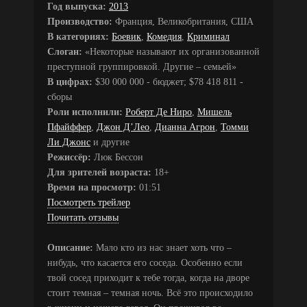
Год выпуска:
2013
Производство:
Франция, Великобритания, США
В категориях:
Боевик
,
Комедия
,
Криминал
Слоган:
«Некоторые называют их организованной
преступной группировкой. Другие – семьей»
В цифрах:
$30 000 000 - бюджет; $78 418 811 -
сборы
Роли исполнили:
Роберт Де Ниро
,
Мишель
Пфайффер
,
Джон Д’Лео
,
Дианна Агрон
,
Томми
Ли Джонс
и другие
Режиссёр:
Люк Бессон
Для зрителей возраста:
18+
Время на просмотр:
01:51
Посмотреть трейлер
Почитать отзывы
Описание:
Мало кто из нас знает хоть что –
нибудь, что касается его соседа. Особенно если
твой сосед приходит к тебе тогда, когда на дворе
стоит темная – темная ночь. Всё это происходило