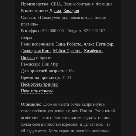
Производство:
США, Великобритания, Франция
В категориях:
Драма
,
Комедия
Слоган:
«Новая ученица, новая школа, новые
правила»
В цифрах:
$20 000 000 - бюджет; $21 293 102 -
сборы
Роли исполнили:
Эмма Робертс
,
Алекс Петтифер
,
Джорджия Кинг
,
Мэйси Престон
,
Кимберли
Никсон
и другие
Режиссёр:
Ник Мур
Для зрителей возраста:
18+
Время на просмотр:
01:34
Посмотреть трейлер
Почитать отзывы
Описание:
Сложно найти более капризную и
самовлюбленную девушку, чем Поппи. Этой юной
особе еще не исполнилось восемнадцать, но она
сочла себя полностью взрослой и делает все, что
ей вздумается. Мать героини погибла несколько