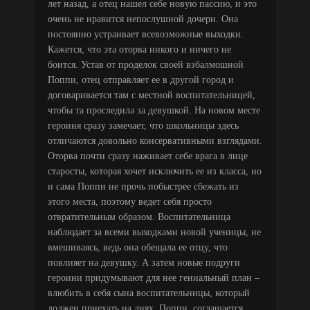
лет назад, а отец нашел себе новую пассию, и это
очень не нравится непослушной дочери. Она
постоянно устраивает всевозможные выходки.
Кажется, что эта оторва никого и ничего не
боится. Устав от проделок своей взбалмошной
Поппи, отец отправляет ее в другой город и
договаривается там с местной воспитательницей,
чтобы та проследила за девушкой. На новом месте
героиня сразу замечает, что школьницы здесь
отличаются довольно консервативными взглядами.
Оторва почти сразу наживает себе врага в лице
старосты, которая хочет исключить ее из класса, но
и сама Поппи не прочь побыстрее сбежать из
этого места, поэтому ведет себя просто
отвратительным образом. Воспитательница
наблюдает за всеми выходками новой ученицы, не
вмешиваясь, ведь она обещала ее отцу, что
повлияет на девушку. А затем новые подруги
героини придумывают для нее гениальный план –
влюбить в себя сына воспитательницы, который
должен приехать на днях. Поппи, соглашается,