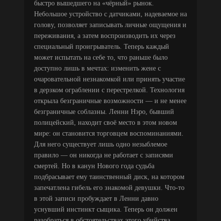
быстро вышедшего на «чёрный» рынок.
Небольшое устройство с датчиками, надеваемое на
голову, позволяет записывать личные ощущения и
переживания, а затем воспроизводить их через
специальный проигрыватель. Теперь каждый
может испытать на себе то, что раньше было
доступно лишь в мечтах: изменить жене с
очаровательной незнакомкой или принять участие
в дерзком ограблении с перестрелкой. Технология
открыла безграничные возможности — и не менее
безграничные соблазны. Ленни Нэро, бывший
полицейский, находит своё место в этом новом
мире: он становится торговцем воспоминаниями.
Для него существует лишь одно незыблемое
правило — он никогда не работает с записями
смертей. Но в канун Нового года судьба
подбрасывает ему таинственный диск, на котором
запечатлена гибель его знакомой девушки. Что-то
в этой записи пробуждает в Ленни давно
уснувший инстинкт сыщика. Теперь он должен
разобраться в обстоятельствах этого убийства,