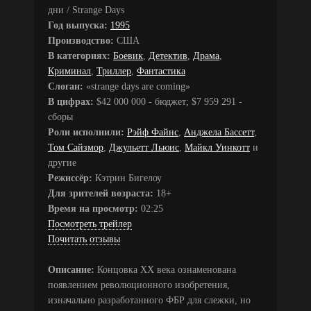
дни / Strange Days
Год выпуска:
1995
Производство:
США
В категориях:
Боевик
,
Детектив
,
Драма
,
Криминал
,
Триллер
,
Фантастика
Слоган:
«strange days are coming»
В цифрах:
$42 000 000 - бюджет; $7 959 291 -
сборы
Роли исполнили:
Рэйф Файнс
,
Анджела Бассетт
,
Том Сайзмор
,
Джульетт Льюис
,
Майкл Уинкотт
и
другие
Режиссёр:
Кэтрин Бигелоу
Для зрителей возраста:
18+
Время на просмотр:
02:25
Посмотреть трейлер
Почитать отзывы
Описание:
Концовка XX века ознаменована
появлением революционного изобретения,
изначально разработанного ФБР для слежки, но