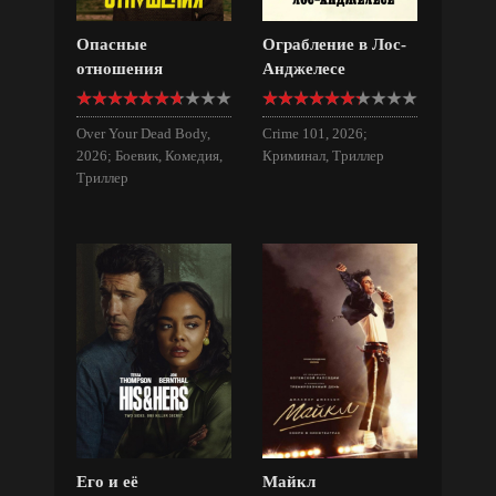
Опасные
Ограбление в Лос-
отношения
Анджелесе
Over Your Dead Body,
Crime 101, 2026;
2026; Боевик, Комедия,
Криминал, Триллер
Триллер
Его и её
Майкл