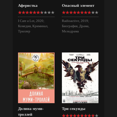
Аферистка
Опасный элемент
I Care a Lot, 2020;
Radioactive, 2019;
Комедия, Криминал,
Биография, Драма,
Триллер
Мелодрама
Долина муми-
Три секунды
троллей