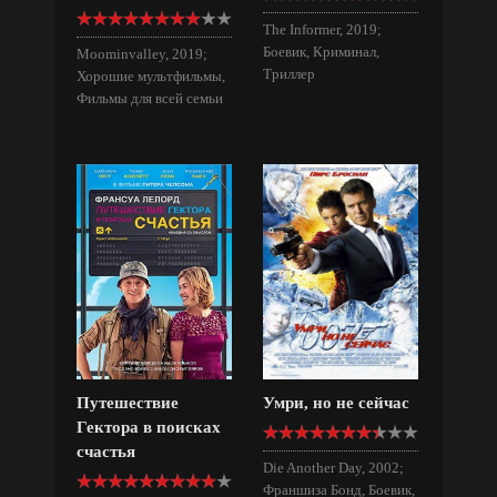
The Informer, 2019;
Боевик, Криминал,
Moominvalley, 2019;
Триллер
Хорошие мультфильмы,
Фильмы для всей семьи
Путешествие
Умри, но не сейчас
Гектора в поисках
счастья
Die Another Day, 2002;
Франшиза Бонд, Боевик,