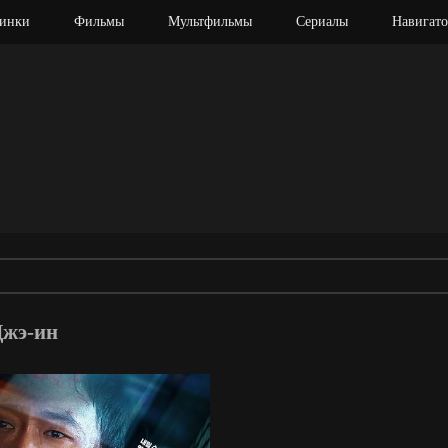
инки
Фильмы
Мультфильмы
Сериалы
Навигато
Джэ-ин