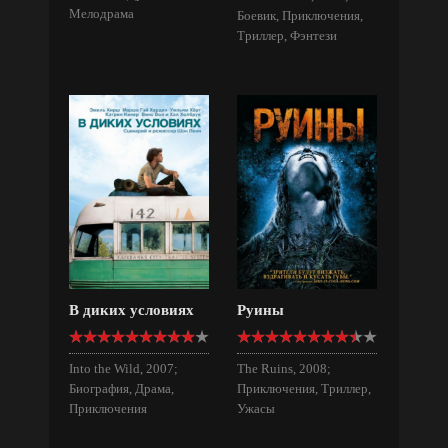
Мелодрама
Боевик, Приключения,
Триллер, Фэнтези
В диких условиях
Руины
Into the Wild, 2007;
The Ruins, 2008;
Биография, Драма,
Приключения, Триллер,
Приключения
Ужасы