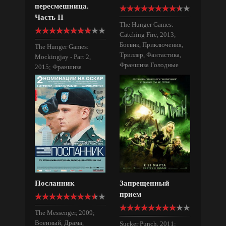
пересмешница.
Часть II
The Hunger Games:
Catching Fire, 2013;
Боевик, Приключения,
The Hunger Games:
Триллер, Фантастика,
Mockingjay - Part 2,
Франшиза Голодные
2015; Франшиза
игры
Голодные игры, Боевик,
Приключения, Триллер,
Фантастика
Посланник
Запрещенный
прием
The Messenger, 2009;
Военный, Драма,
Sucker Punch, 2011;