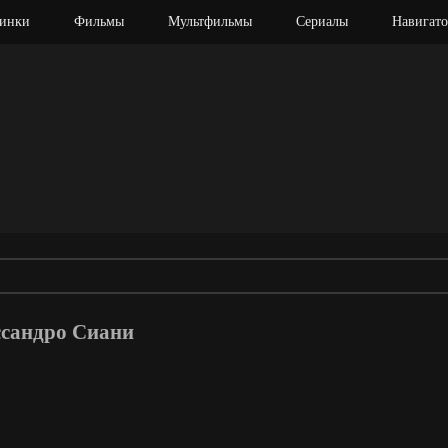
инки
Фильмы
Мультфильмы
Сериалы
Навигато
ссандро Сиани