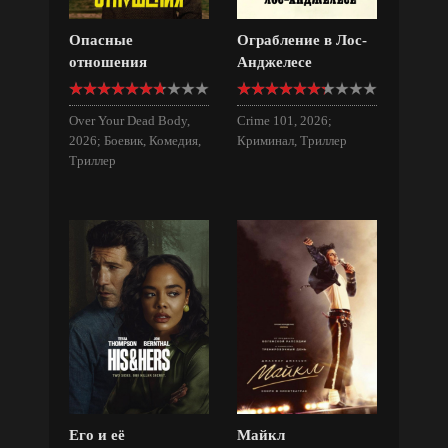
Опасные
Ограбление в Лос-
отношения
Анджелесе
Over Your Dead Body,
Crime 101, 2026;
2026; Боевик, Комедия,
Криминал, Триллер
Триллер
Его и её
Майкл