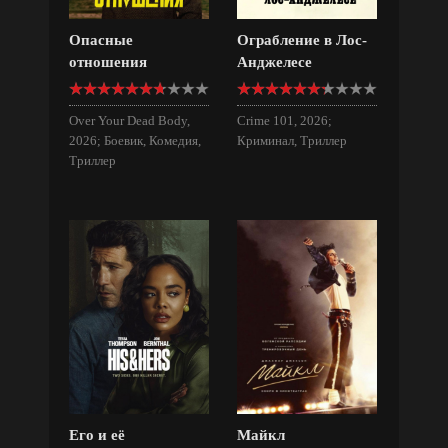
Опасные
Ограбление в Лос-
отношения
Анджелесе
Over Your Dead Body,
Crime 101, 2026;
2026; Боевик, Комедия,
Криминал, Триллер
Триллер
Его и её
Майкл