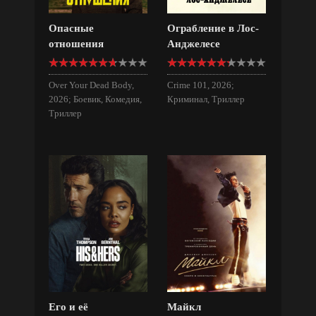
Опасные
Ограбление в Лос-
отношения
Анджелесе
Over Your Dead Body,
Crime 101, 2026;
2026; Боевик, Комедия,
Криминал, Триллер
Триллер
Его и её
Майкл