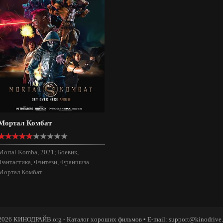
Мортал Комбат
Mortal Komba, 2021; Боевик,
Фантастика, Фэнтези, Франшиза
Мортал Комбат
2026 КИНОДРАЙВ.org - Каталог хороших фильмов ▪ E-mail: support@kinodrive.