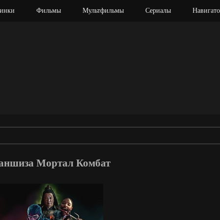
инки
Фильмы
Мультфильмы
Сериалы
Навигато
раншиза Мортал Комбат