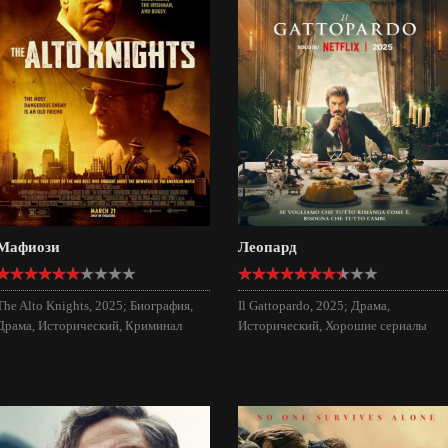
Мафиози
Леопард
The Alto Knights, 2025; Биография,
Il Gattopardo, 2025; Драма,
Драма, Исторический, Криминал
Исторический, Хорошие сериалы