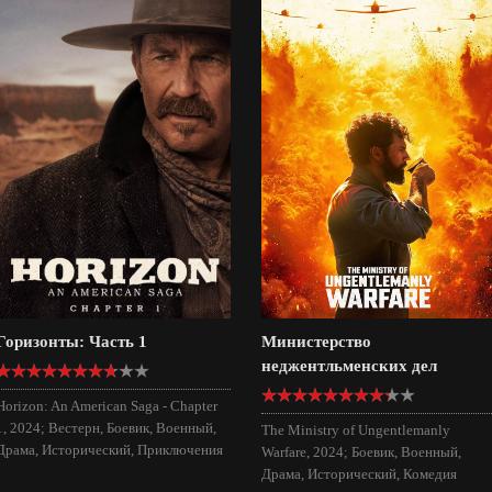
Горизонты: Часть 1
Министерство
неджентльменских дел
Horizon: An American Saga - Chapter
1, 2024; Вестерн, Боевик, Военный,
The Ministry of Ungentlemanly
Драма, Исторический, Приключения
Warfare, 2024; Боевик, Военный,
Драма, Исторический, Комедия