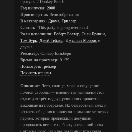
прогулка / Donkey Punch
Год выпуска:
2008
Производство:
Великобритания
В категориях:
Драма
,
Триллер
Слоган:
"This party is going overboard"
Роли исполнили:
Роберт Болтер
,
Сиан Брекин
,
Том Бурк
,
Джей Тейлор
,
Джулиан Моррис
и
другие
Режиссёр:
Оливер Блэкберн
Время на просмотр:
01:39
Посмотреть трейлер
Почитать отзывы
Описание:
Лето, солнце, море и ощущение
полной свободы — именно так начинался этот
отдых для трёх подруг, решивших провести
выходные на побережье. Их беззаботный смех и
лёгкость общения привлекли внимание четверых
парней, которые предложили девушкам
продолжить веселье на борту роскошной яхты.
Согласие было дано без раздумий: что может