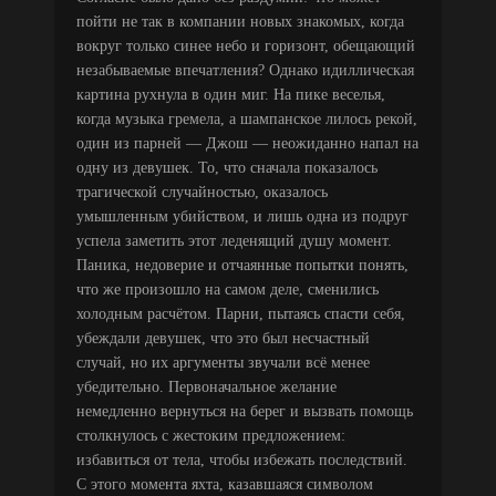
пойти не так в компании новых знакомых, когда
вокруг только синее небо и горизонт, обещающий
незабываемые впечатления? Однако идиллическая
картина рухнула в один миг. На пике веселья,
когда музыка гремела, а шампанское лилось рекой,
один из парней — Джош — неожиданно напал на
одну из девушек. То, что сначала показалось
трагической случайностью, оказалось
умышленным убийством, и лишь одна из подруг
успела заметить этот леденящий душу момент.
Паника, недоверие и отчаянные попытки понять,
что же произошло на самом деле, сменились
холодным расчётом. Парни, пытаясь спасти себя,
убеждали девушек, что это был несчастный
случай, но их аргументы звучали всё менее
убедительно. Первоначальное желание
немедленно вернуться на берег и вызвать помощь
столкнулось с жестоким предложением:
избавиться от тела, чтобы избежать последствий.
С этого момента яхта, казавшаяся символом