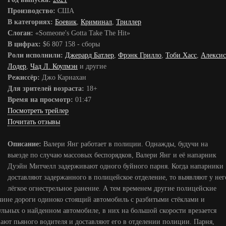
Производство:
США
В категориях:
Боевик
,
Криминал
,
Триллер
Слоган:
«Someone's Gotta Take The Hit»
В цифрах:
$6 807 158 - сборы
Роли исполнили:
Джерард Батлер
,
Фрэнк Грилло
,
Тоби Хасс
,
Алексис
Лодер
,
Чад Л. Коулмэн
и другие
Режиссёр:
Джо Карнахан
Для зрителей возраста:
18+
Время на просмотр:
01:47
Посмотреть трейлер
Почитать отзывы
Описание:
Валери Янг работает в полиции. Однажды, будучи на
выезде по случаю массовых беспорядков, Валери Янг и её напарник
Дуэйн Митчелл задерживают одного буйного парня. Когда напарники
доставляют задержанного в полицейское отделение, то выявляют у нег
лёгкое огнестрельное ранение. А тем временем другие полицейские
очине дороги одиноко стоящий автомобиль с разбитыми стёклами и
рульных о найденном автомобиле, в них на большой скорости врезается
ют пьяного водителя и доставляют его в отделении полиции. Парня,