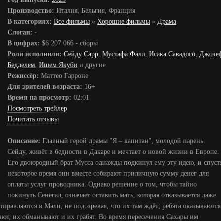
Производство:
Италия, Бельгия, Франция
В категориях:
Все фильмы
»
Хорошие фильмы
»
Драма
Слоган:
-
В цифрах:
$6 207 066 - сборы
Роли исполнили:
Сейду Сарр
,
Мустафа Фалл
,
Исака Савадого
,
Джозе
Бедделем
,
Ишем Якуби
и другие
Режиссёр:
Маттео Гарроне
Для зрителей возраста:
16+
Время на просмотр:
02:01
Посмотреть трейлер
Почитать отзывы
Описание:
Главный герой драмы "Я – капитан", молодой парень
Сейду, живёт в бедности в Дакаре и мечтает о новой жизни в Европе.
Его двоюродный брат Мусса однажды подкинул ему эту идею, и спуст
некоторое время они вместе собирают приличную сумму денег для
оплаты услуг проводника. Однако решение о том, чтобы тайно
покинуть Сенегал, означает оставить мать, которая отказывается даже
тправляются в Мали, не подозревая, что их там ждёт; ребята оказываются
ают, их обманывают и их грабят. Во время пересечения Сахары им