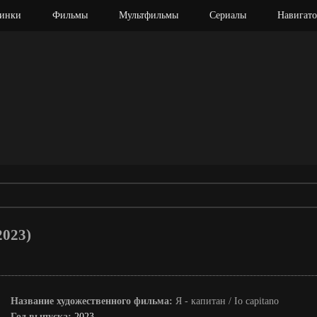
инки
Фильмы
Мультфильмы
Сериалы
Навигато
2023)
Название художественного фильма:
Я - капитан / Io capitano
Год выпуска:
2023