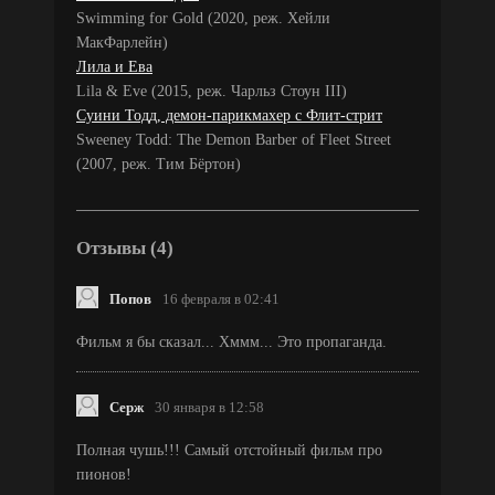
Swimming for Gold (2020, реж. Хейли
МакФарлейн)
Лила и Ева
Lila & Eve (2015, реж. Чарльз Стоун III)
Суини Тодд, демон-парикмахер с Флит-стрит
Sweeney Todd: The Demon Barber of Fleet Street
(2007, реж. Тим Бёртон)
Отзывы (4)
Попов
16 февраля в 02:41
Фильм я бы сказал... Хммм... Это пропаганда.
Серж
30 января в 12:58
Полная чушь!!! Самый отстойный фильм про
пионов!