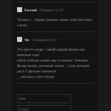
Евгений
23 января в 21:07
Унылое г... Эдкинс реально талант свой расточает,
а жаль...
Sky
22 января в 20:52
Это просто оскар - самый худший фильм про
шпионов года!
набор избитых клише еще со времен "командо"
Жалко актера, реальный талант, - а уже который
раз в Г-фильме снимается
....ипотека у него чтоли)