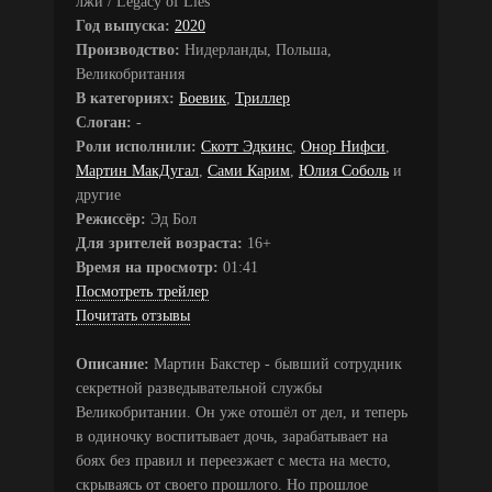
лжи / Legacy of Lies
Год выпуска:
2020
Производство:
Нидерланды, Польша,
Великобритания
В категориях:
Боевик
,
Триллер
Слоган:
-
Роли исполнили:
Скотт Эдкинс
,
Онор Нифси
,
Мартин МакДугал
,
Сами Карим
,
Юлия Соболь
и
другие
Режиссёр:
Эд Бол
Для зрителей возраста:
16+
Время на просмотр:
01:41
Посмотреть трейлер
Почитать отзывы
Описание:
Мартин Бакстер - бывший сотрудник
секретной разведывательной службы
Великобритании. Он уже отошёл от дел, и теперь
в одиночку воспитывает дочь, зарабатывает на
боях без правил и переезжает с места на место,
скрываясь от своего прошлого. Но прошлое