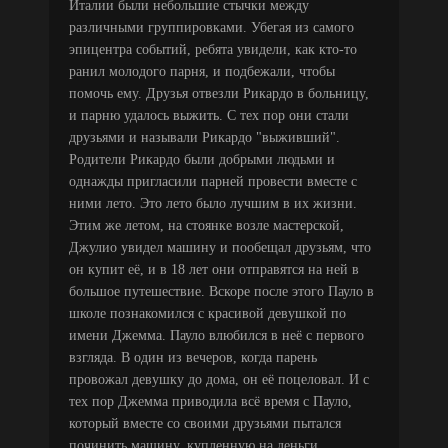
Италии были небольшие стычки между
различными группировками. Убегая из самого
эпицентра событий, ребята увидели, как кто-то
ранил молодого парня, и подбежали, чтобы
помочь ему. Друзья отвезли Рикардо в больницу,
и парню удалось выжить. С тех пор они стали
друзьями и называли Рикардо "выживший".
Родители Рикардо были добрыми людьми и
однажды пригласили парней провести вместе с
ними лето. Это лето было лучшим в их жизни.
Этим же летом, на стоянке возле мастерской,
Джулио увидел машину и пообещал друзьям, что
он купит её, и в 18 лет они отправятся на ней в
большое путешествие. Вскоре после этого Пауло в
школе познакомился с красивой девушкой по
имени Джемма. Пауло влюбился в неё с первого
взгляда. В один из вечеров, когда парень
провожал девушку до дома, он её поцеловал. И с
тех пор Джемма приводила всё время с Пауло,
который вместе со своими друзьями пытался
починить машину, купленную на деньги