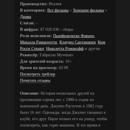
Производство:
Италия
В категориях:
Все фильмы
»
Хорошие фильмы
»
Драма
Слоган:
-
В цифрах:
$7 028 030 - сборы
Роли исполнили:
Пьерфранческо Фавино
,
Микаэла Рамаццотти
,
Клаудио Сантамария
,
Ким
Росси Стюарт
,
Николетта Романофф
и другие
Режиссёр:
Габриэле Муччино
Для зрителей возраста:
16+
Время на просмотр:
02:09
Посмотреть трейлер
Почитать отзывы
Описание:
История нескольких друзей на
протяжении сорока лет, с 1980-х годов по
нынешний день. Джулио Растуччи в 1982 году
было 16 лет. Однажды, когда Джулио танцевал в
клубе, его друг Пауло позвал его на улицу, чтобы
посмотреть, как горят машины. В это время в