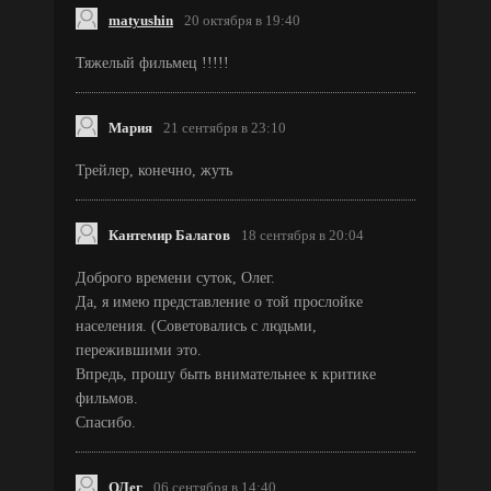
matyushin
20 октября в 19:40
Тяжелый фильмец !!!!!
Мария
21 сентября в 23:10
Трейлер, конечно, жуть
Кантемир Балагов
18 сентября в 20:04
Доброго времени суток, Олег.
Да, я имею представление о той прослойке
населения. (Советовались с людьми,
пережившими это.
Впредь, прошу быть внимательнее к критике
фильмов.
Спасибо.
ОЛег
06 сентября в 14:40