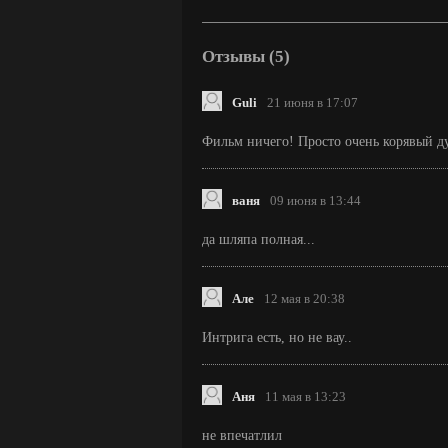
Отзывы (5)
Guli
21 июня в 17:07
Фильм ничего! Просто очень корявый д
ваня
09 июня в 13:44
да шляпа полная...
Але
12 мая в 20:38
Интрига есть, но не вау..
Аня
11 мая в 13:23
не впечатлил