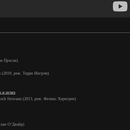
ан Прэсли)
s (2019, реж. Терри Ингрэм)
о и исчез
t och försvann (2013, реж. Феликс Хернгрен)
еклан О’Двайр)