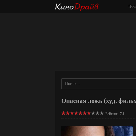
Нов
Опасная ложь (худ. фильм
Рейтинг:
7.1