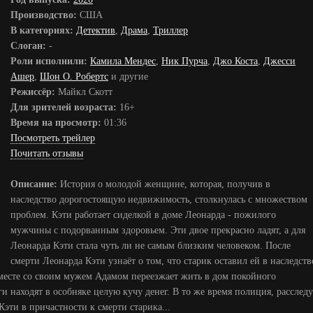
Производство:
США
В категориях:
Детектив
,
Драма
,
Триллер
Слоган:
-
Роли исполнили:
Камила Мендес
,
Ник Пурча
,
Джо Коста
,
Джесси
Ашер
,
Шон О. Робертс
и другие
Режиссёр:
Майкл Скотт
Для зрителей возраста:
16+
Время на просмотр:
01:36
Посмотреть трейлер
Почитать отзывы
Описание:
История о молодой женщине, которая, получив в
наследство дорогостоящую недвижимость, столкнулась с множеством
проблем. Кэти работает сиделкой в доме Леонарда - пожилого
мужчины с подорванным здоровьем. Эти двое прекрасно ладят, а для
Леонарда Кэти стала чуть ли не самым близким человеком. После
смерти Леонарда Кэти узнаёт о том, что старик оставил ей в наследств
вместе со своим мужем Адамом переезжает жить в дом покойного
ги находят в особняке целую кучу денег. В то же время полиция, расследу
Кэти в причастности к смерти старика...