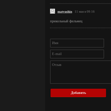
matyushin
11 мая в 09:16
прикольный фильмец
Добавить