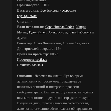
Производство:
США
В категориях:
Все фильмы
»
Хорошие
мультфильмы
Слоган:
-
Роли исполнили:
Сара-Николь Роблз
,
Уэнди
Мэлик
,
Иден Ригел
,
Алекс Хирш
,
Тати Габриэль
и
другие
Режиссёр:
Стью Ливингстон, Стивен Сандовал
Для зрителей возраста:
12+
Время на просмотр:
00:23
Посмотреть трейлер
Почитать отзывы
Описание:
Девочка по имени Луз во время
летних каникул просто хочет отдохнуть от
школьных занятий и интересно провести
свободное время. Вот только Луз никак не удаётся
отыскать занятие по душе, она страдает от скуки.
В один из дней, прогуливаясь по окрестностям,
девочка по стечению обстоятельств обнаруживает