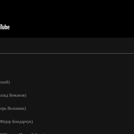
ский)
ральд Бежанов)
горь Волошин)
 Фёдор Бондарчук)