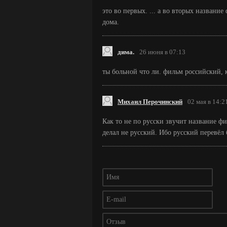
это во первых. ... а во вторых название
дома.
дима.
26 июня в 07:13
ты больной что ли. фильм российский, к
Михаил Перочинский
02 мая в 14:2
Как то не по русски звучит название фил
делал не русский. Ибо русский перевёл б