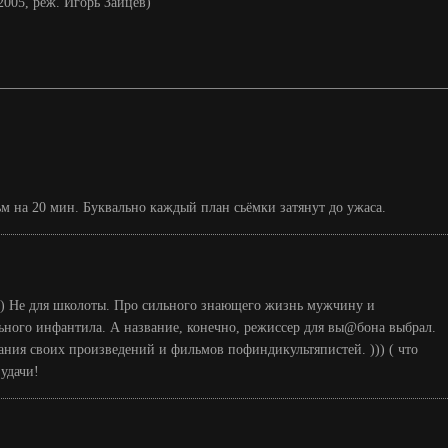
2005, реж. Игорь Зайцев)
м на 20 мин. Буквально каждый план сьёмки затянут до ужаса.
))) Не для школоты. Про сильного знающего жизнь мужчину и
ьного инфантила. А название, конечно, режиссер для вы@бона выбрал.
ания своих произведений и фильмов пофиндикультяпистей. ))) ( что
 удачи!