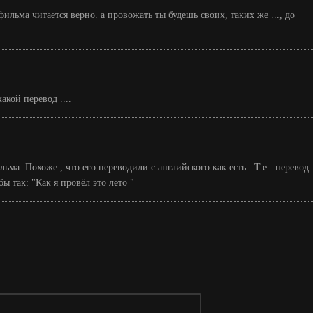
 фильма читается верно. а провожать ты будешь своих, таких же ..., до
акой перевод ....
1
ьма. Похоже , что его переводили с английского как есть . Т.е . перевод
ы так: "Как я провёл это лето "