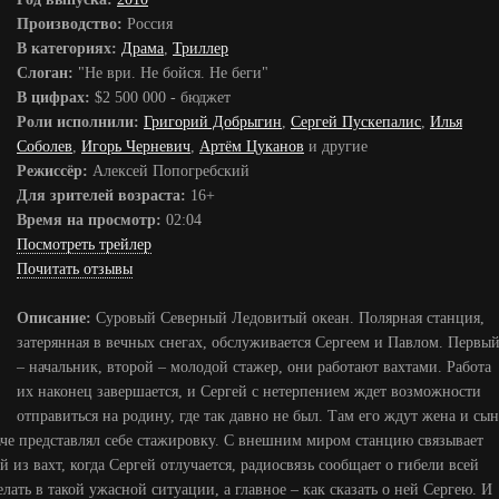
Производство:
Россия
В категориях:
Драма
,
Триллер
Слоган:
"Не ври. Не бойся. Не беги"
В цифрах:
$2 500 000 - бюджет
Роли исполнили:
Григорий Добрыгин
,
Сергей Пускепалис
,
Илья
Соболев
,
Игорь Черневич
,
Артём Цуканов
и другие
Режиссёр:
Алексей Попогребский
Для зрителей возраста:
16+
Время на просмотр:
02:04
Посмотреть трейлер
Почитать отзывы
Описание:
Суровый Северный Ледовитый океан. Полярная станция,
затерянная в вечных снегах, обслуживается Сергеем и Павлом. Первы
– начальник, второй – молодой стажер, они работают вахтами. Работа
их наконец завершается, и Сергей с нетерпением ждет возможности
отправиться на родину, где так давно не был. Там его ждут жена и сын
аче представлял себе стажировку. С внешним миром станцию связывает
й из вахт, когда Сергей отлучается, радиосвязь сообщает о гибели всей
елать в такой ужасной ситуации, а главное – как сказать о ней Сергею. И