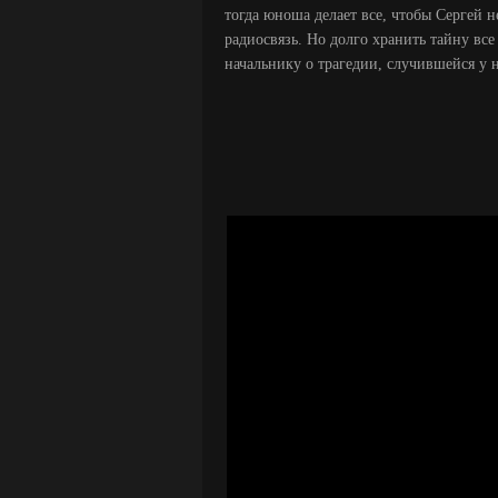
тогда юноша делает все, чтобы Сергей н
радиосвязь. Но долго хранить тайну все
начальнику о трагедии, случившейся у н