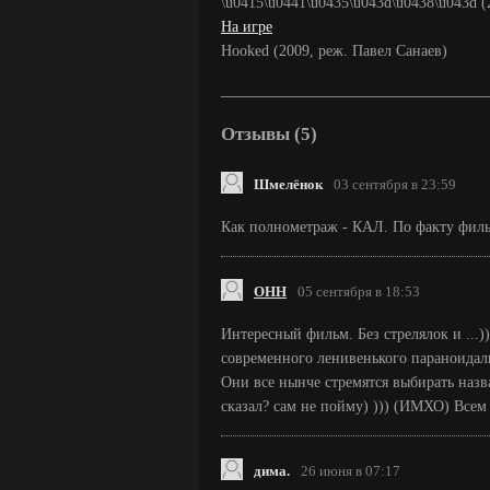
\u0415\u0441\u0435\u043d\u0438\u043d (
На игре
Hooked (2009, реж. Павел Санаев)
Отзывы (5)
Шмелёнок
03 сентября в 23:59
Как полнометраж - КАЛ. По факту филь
ОНН
05 сентября в 18:53
Интересный фильм. Без стрелялок и ...
современного ленивенького параноидал
Они все нынче стремятся выбирать назв
сказал? сам не пойму) ))) (ИМХО) Всем
дима.
26 июня в 07:17