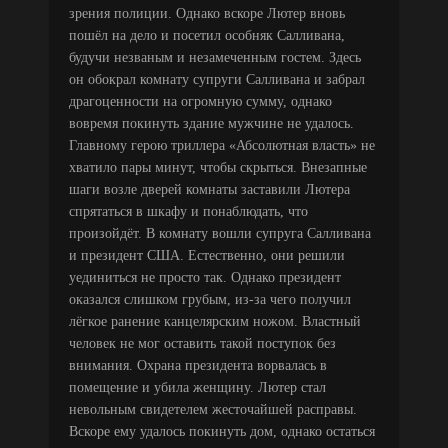
зрения полиции. Однако вскоре Лютер вновь
пошёл на дело и посетил особняк Салливана,
будучи незваным и незамеченным гостем. Здесь
он обокрал комнату супруги Салливана и забрал
драгоценности на огромную сумму, однако
вовремя покинуть здание мужчине не удалось.
Главному герою триллера «Абсолютная власть» не
хватило пары минут, чтобы скрыться. Внезапные
шаги возле дверей комнаты заставили Лютера
спрятаться в шкафу и понаблюдать, что
произойдёт. В комнату вошли супруга Салливана
и президент США. Естественно, они решили
уединиться не просто так. Однако президент
оказался слишком грубым, из-за чего получил
лёгкое ранение канцелярским ножом. Властный
человек не мог оставить такой поступок без
внимания. Охрана президента ворвалась в
помещение и убила женщину. Лютер стал
невольным свидетелем жесточайшей расправы.
Вскоре ему удалось покинуть дом, однако остаться