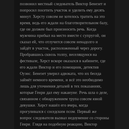
позвонил местный следователь Виктор Бенезет и
попросил посетить участок и уделить ему десять
минут. Херсту совсем не хотелось тратить на это
время, ведь его ждали на благотворительном балу,
где он должен был произносить речь. Когда
мужчина прибыл на место вместе с супругой, он
сказал ей, что отлучится совсем ненадолго и
зайдёт в участок, расположенный через дорогу.
Пробравшись сквозь толпу, веселящуюся на
фестивале, Херст вскоре оказался в кабинете, где
его ждали Виктор и его помощник, детектив
Оуэнс. Бенезет уверил адвоката, что их беседа
займёт немного времени, и всё это необходимо
лишь для уточнения деталей в тех показаниях,
которые Генри дал ему накануне. Речь шла о деле,
связанном с обнаружением трупа совсем юной
девушки. Херст нашёл его вчера, когда
прогуливался с соседским псом. Первый же
вопрос следователя вызвал недоумение со стороны
Генри. Глядя на подобную реакцию, Виктор