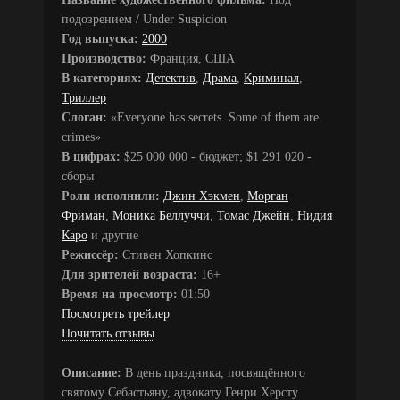
подозрением / Under Suspicion
Год выпуска:
2000
Производство:
Франция, США
В категориях:
Детектив
,
Драма
,
Криминал
,
Триллер
Слоган:
«Everyone has secrets. Some of them are
crimes»
В цифрах:
$25 000 000 - бюджет; $1 291 020 -
сборы
Роли исполнили:
Джин Хэкмен
,
Морган
Фриман
,
Моника Беллуччи
,
Томас Джейн
,
Нидия
Каро
и другие
Режиссёр:
Стивен Хопкинс
Для зрителей возраста:
16+
Время на просмотр:
01:50
Посмотреть трейлер
Почитать отзывы
Описание:
В день праздника, посвящённого
святому Себастьяну, адвокату Генри Херсту